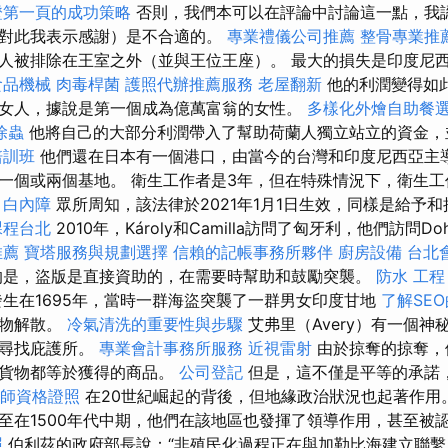
證第一頁的成功策略
否則，我們本可以在評論中討論這一點，我
對此我表示感謝）是不合適的。
專業禮儀公司推薦
整骨專業推
人被排除在王室之外（並與王位王座）。 最大的損失是印度尼
食品機械
肉毒桿菌
護照代辦推薦服務
老屋翻新
他的利潤變得如
女人，據說是第一個成為億萬富翁的女性。
多樣化外燴自助餐
除蟲
他將自己的大部分利潤帶入了幫助荷蘭人獨立站立的資金，
培訓班
他們還在日本有一個港口，由當今的台灣和印度尼西亞主
一個或兩個基地。 衛生工作者是3年，但在特殊情況下，衛生工
證
白內障
眾所周知，該法律於2021年1月1日生效，同樣是給予
課程台北
2010年，Károly和Camilla訪問了匈牙利，他們訪問Do
推薦
寶塔服務與規劃選擇
信賴的記帳事務所夥伴
廚房設備
台北
的是，盜版是直接資助的，在需要時幫助和鼓勵突襲。
防水 工程
生在1695年，當時一群海盜突襲了一群男女印度甘地
了解SE
獵物解散。
冷氣清洗的重要性與步驟
艾弗里（Avery）有一個
美尋找庇護所。
專業會計事務所服務
近視雷射
由於掠奪的掠奪，
的貨物都等於獲得的商品。
公司登記
但是，這不僅是平等的承諾
拿師資格證照
在20世紀崛起的背後，但地緣政治狀況也起著作用
至在1500年代中期，他們在該地區也發揮了領導作用，甚至被
照
伯利茲的政府部長說：“非殖民化過程正在與加勒比海建立聯