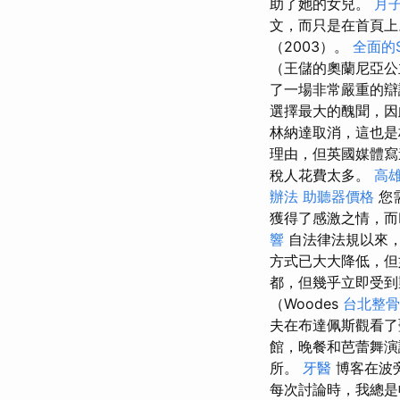
助了她的女兒。
月
文，而只是在首頁
（2003）。
全面的
（王儲的奧蘭尼亞
了一場非常嚴重的辯
選擇最大的醜聞，因
林納達取消，這也
理由，但英國媒體寫
稅人花費太多。
高
辦法
助聽器價格
您需
獲得了感激之情，而
響
自法律法規以來
方式已大大降低，但
都，但幾乎立即受
（Woodes
台北整骨
夫在布達佩斯觀看了
館，晚餐和芭蕾舞
所。
牙醫
博客在波
每次討論時，我總是