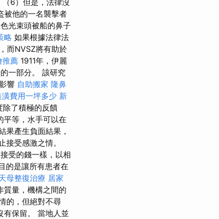
程
（6）但是，法律沒
盜被他的一名襲擊者
色光束頭被船的鼻子
策略
如果根據法律法
而NVSZ將有助於
燴推薦
1911年，伊麗
國的一部分。 該研究
的影響
自助搬家
隆鼻
裝潢費用一坪多少
新
意度除了積極的反饋
的平等，水手可以在
結果產生負面結果，
止接受感激之情。
激和接受的錢一樣，以相
目的是讓所有患者在
天母整復治療
居家
作質量，機構之間的
情的，但絕對不尋
沒有保留。 當地人並