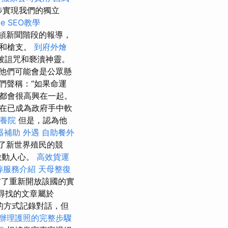
步實現我們的獨立
e SEO教學
士頓新聞階段的報導，
砲和槍支。
到府外燴
被詛咒和褻瀆神靈。
他們可能會是公眾懸
們聲稱：“如果命運
都會很高興在一起。
在已成為政府手中軟
養院
但是，認為他
器補助
外遇
自助餐外
了新世界殖民的競
激動人心。
高效貨運
葬服務介紹
天母整復
）宣布了重新開放該國的實
尋找的文章屬於
藏的方式記錄對話，但
辦理護照的完整步驟