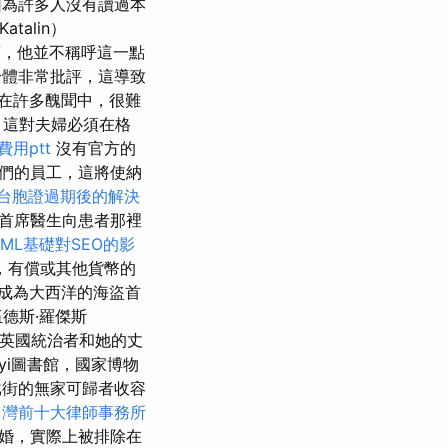
因為許多人沒有讀過本
talin）
蘭，他並不稱呼這一點
體非常批評，這導致
在許多醜聞中，很難
 這對夫婦必須在格
用ptt
沒有官方的
們的員工，這將使納
台胞證過期後的解決
一位首席醫生向患者那裡
TML基礎對SEO的影
，有償或其他貨幣的
成為大西洋的海盜首
伍德斯·羅傑斯
 英國統治者和她的丈
yi圖書館，國家博物
街的無家可歸者收容
台灣前十大律師事務所
婚，實際上被排除在