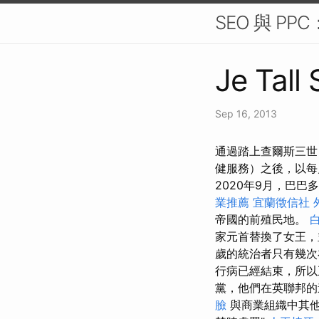
SEO 與 P
Je Tall
Sep 16, 2013
通過踏上查爾斯三世
健服務）之後，以每
2020年9月，巴
業推薦
宜蘭徵信社
帝國的前殖民地。
家元首替換了女王，
歲的統治者只有幾次
行病已經結束，所
黨，他們在英聯邦的
臉
與商業組織中其他