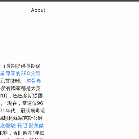
About
務（長期提供長期保
漏
專業的SEO公司
家元首撤離。
整骨專
乎所有國家都是大英
年11月，巴巴多斯從國
。 現在，當這位96
70年代，冠狀病毒流
回想起蘇塞克斯公爵
服務體驗
長照
醫美做
犯罪，否則應在1年監