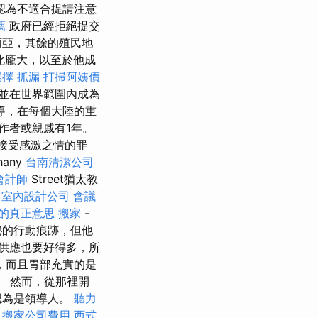
認為不適合提請注意
薦
政府已經拒絕提交
西亞，其餘的殖民地
此龐大，以至於他成
選擇
抓漏
打掃阿姨價
並在世界範圍內成為
導，在每個大陸的重
作者或親戚有1年。
和接受感激之情的罪
hany
台南清潔公司
會計師
Street猶太教
室內設計公司
會議
O的真正意思
搬家
-
神秘的行動痕跡，但他
供應也要好得多，所
，而且胃部充實的是
。 然而，從那裡開
認為是領導人。
聽力
繫
搬家公司費用
西式