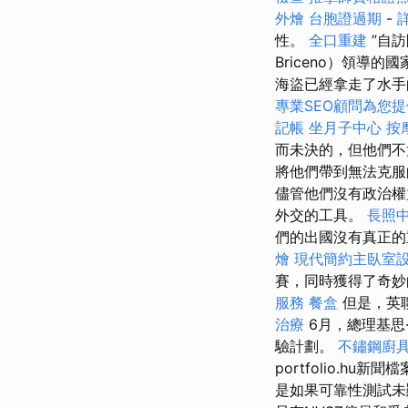
外燴
台胞證過期
-
性。
全口重建
”自訪
Briceno）領
海盜已經拿走了水手
專業SEO顧問為您
記帳
坐月子中心
按
而未決的，但他們不
將他們帶到無法克服
儘管他們沒有政治權
外交的工具。
長照
們的出國沒有真正的
燴
現代簡約主臥室
賽，同時獲得了奇妙
服務
餐盒
但是，英聯
治療
6月，總理基思·
驗計劃。
不鏽鋼廚
portfolio.
是如果可靠性測試未