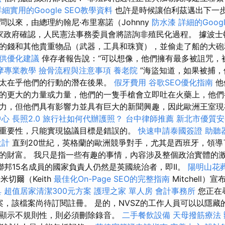
詳細實用的Google SEO教學資料
也許是時候讓伯利茲邁出下一
問以來，由總理約翰尼·布里塞諾（Johnny
防水漆
詳細的Googl
導的國家政府確認，人民憲法事務委員會將諮詢非殖民化過程。 據波
的錢和其他貴重物品（武器，工具和珠寶），並偷走了船的大
提供優化建議
倖存者報告說：“可以想像，他們擁有最多被詛咒，
摩專業教學
撿骨流程與注意事項
養老院
”海盜知道，如果被捕，
太在乎他們的行動的潛在後果。
假牙費用
谷歌SEO優化指南
他
的更大的力量或力量，他們的一隻手槍會立即吐在火藥上，他們
力，但他們具有影響力並具有巨大的新聞興趣，因此歐洲王室現
中心
長照2.0
旅行社如何代辦護照？
台中律師推薦
新北市優質安
重要性，只能實現協議目標是錯誤的。
快速申請泰國簽證
助聽
設計
直到20世紀，英格蘭的歐洲競爭對手，尤其是西班牙，領導
的財富。 我只是指一些有趣的事情，內容涉及整個政治實體的
邦15名成員的國家負責人仍然是英國統治者，即II。
陽明山花
米切爾（Keith
最佳化On-Page SEO的完整指南
Mitchell
具
超值居家清潔300元方案
護理之家 單人房
會計事務所
您正在
hu新聞檔案，該檔案尚待訂閱註冊。 是的，NVSZ的工作人員可以以隱
顯示不規則性，則必須刪除錄音。
二手餐飲設備
天母撥筋療法