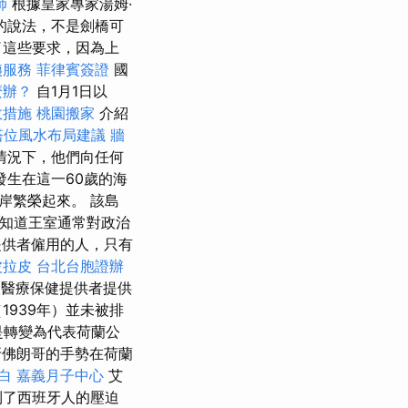
師
根據皇家專家湯姆·
）的說法，不是劍橋可
了這些要求，因為上
姨服務
菲律賓簽證
國
麼辦？
自1月1日以
效措施
桃園搬家
介紹
塔位風水布局建議
牆
情況下，他們向任何
生在這一60歲的海
岸繁榮起來。 該島
他知道王室通常對政治
供者僱用的人，只有
波拉皮
台北台胞證辦
醫療保健提供者提供
939年）並未被排
是轉變為代表荷蘭公
佛朗哥的手勢在荷蘭
白
嘉義月子中心
艾
到了西班牙人的壓迫