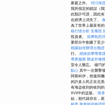
家庭之外。
SEO保
我所假定的錯誤（我
此類許可證，因此有
在經濟上消失了。
為了世界上最富有的
格行情分析
安養院
投資者。
按摩執照
要部分中創建了至少
桃園如何辦理台胞
行。
經絡按摩專業
專業服務
辦桌外燴
堂令人難忘。 碰巧
點心
其中一次襲擊發
阿斯科伊，然後與
的許多人民正在北
有海盜收到的收到
XVII中的盜版。
推
始，朝代就存在，甚
檢查
推拿師資格證