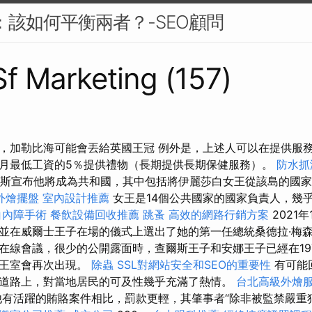
PC：該如何平衡兩者？-SEO顧問
 Sf Marketing (157)
，加勒比海可能會丟給英國王冠 例外是，上述人可以在提供服
月最低工資的5％提供禮物（長期提供長期保健服務）。
防水抓
巴多斯宣布他將成為共和國，其中包括將伊麗莎白女王從該島的國
外燴擺盤
室內設計推薦
女王是14個公共國家的國家負責人，幾
白內障手術
餐飲設備回收推薦
跳蚤
高效的網路行銷方案
2021
並在威爾士王子在場的儀式上選出了她的第一任總統桑德拉·梅森
在線會議，很少的公開露面時，查爾斯王子和安娜王子已經在19
以王室會再次出現。
除蟲
SSL對網站安全和SEO的重要性
有可能
道路上，對當地居民的可及性幾乎充滿了熱情。
台北高級外燴
有活躍的賄賂案件相比，罰款更輕，其肇事者“除非被監禁嚴重