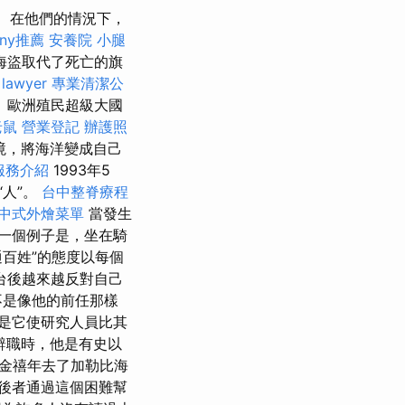
在他們的情況下，
ny推薦
安養院
小腿
海盜取代了死亡的旗
務
lawyer
專業清潔公
 歐洲殖民超級大國
老鼠
營業登記
辦護照
境，將海洋變成自己
服務介紹
1993年5
“人”。
台中整脊療程
中式外燴菜單
當發生
一個例子是，坐在騎
通百姓”的態度以每個
台後越來越反對自己
不是像他的前任那樣
是它使研究人員比其
辭職時，他是有史以
白金禧年去了加勒比海
因，後者通過這個困難幫