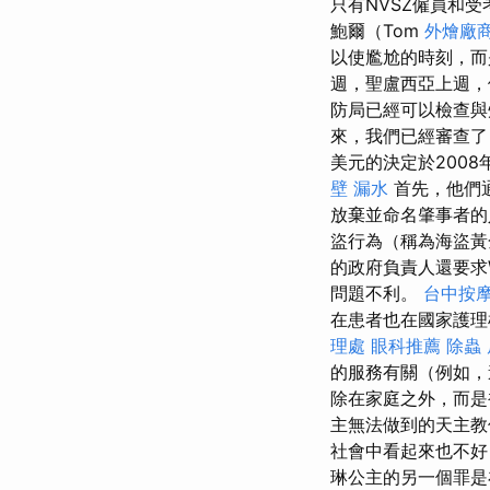
只有NVSZ僱員和
鮑爾（Tom
外燴廠
以使尷尬的時刻，而
週，聖盧西亞上週，
防局已經可以檢查與
來，我們已經審查了
美元的決定於2008年
壁 漏水
首先，他們
放棄並命名肇事者
盜行為（稱為海盜黃
的政府負責人還要求W
問題不利。
台中按
在患者也在國家護理
理處
眼科推薦
除蟲
的服務有關（例如，
除在家庭之外，而
主無法做到的天主
社會中看起來也不好
琳公主的另一個罪是