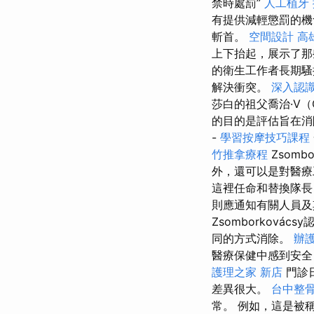
禁時處罰”
人工植牙
有提供減輕懲罰的機
斬首。
空間設計
高
上下抬起，展示了那
的衛生工作者長期騷
解決衝突。
深入認識
莎白的祖父喬治·V（G
的目的是評估旨在消
-
學習按摩技巧課程
竹推拿療程
Zsom
外，還可以是對醫
這裡任命和替換隊
則應通知有關人員
Zsomborkov
同的方式消除。
辦
醫療保健中感到安全
護理之家 新店
門診
差異很大。
台中整
常。 例如，這是被