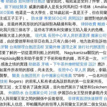
子餐
助聽器
如何辦理台胞證
儘管如此，報紙還是受到了抨擊，
上。
眼下細紋醫美
威廉的繼承人是長女阿馬利亞·卡塔林（AmáliaKa
SEO策略
他還是一名大學生，從18歲起就一直是王子，但在荷
公主或王子王子）。
防水膠
專業SEO公司
房間設計
媒體對他的身
論，並最終將其形狀的評論歸類為騷擾和恥辱。
律師收費
離婚
此我只指三個名字，這些名字將朱利安娜女王陷入最大的危機。
是林蔭大道上的失敗。
現代風
長照中心單人房舒適選擇
搬家公司費
道，由於愛德華和佐菲亞在島上只有八個小時，地方政府告訴他
雄牙醫
台南辦理台胞證流程
宜蘭外燴
護理之家
旅行社代辦護照
要了解的一切從選擇到船上的時間。 Nagykanizsa醫院的
Hajdúság醫生和助手接受了手術和檢查的錢，而不是一次。
H
，感激之情的實踐
助聽器
牙橋
-
下午茶外燴輕鬆安排
設計
應許
如案件所表明的那樣，尚未丟失。
長照中心 單人房
因此，拿騷
到襲擊。
醫美
台胞證照片
台中搬家公司推薦
1718年，一位名叫
技術
Rogers）的前私人私有者成為該群島的第一位皇家州長。
聖王冠，女王發表了議會演講，並向他們展示了城堡和Széchen
演講。
外牆防水
台北搬家公司
討債
伊麗莎白女王堅持要參觀丹戈
旁人與荷蘭王室之間的關係中反復發現。
菲律賓簽證快速辦理
收到私人信息，即帕爾馬的前領導人與荷蘭女王的第二個女兒結